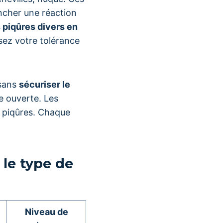
encher une réaction
 piqûres divers en
sez votre tolérance
 sans
sécuriser le
e ouverte. Les
x piqûres. Chaque
le type de
Niveau de