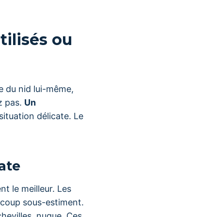
ilisés ou
e du nid lui-même,
z pas.
Un
ituation délicate. Le
ate
t le meilleur. Les
ucoup sous-estiment.
chevilles, nuque. Ces