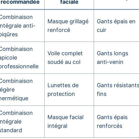
recommandée
faciale
Combinaison
Masque grillagé
Gants épais en
intégrale anti-
renforcé
cuir
piqûres
Combinaison
Voile complet
Gants longs
apicole
soudé au col
anti-venin
professionnelle
Combinaison
Lunettes de
Gants résistant
légère
protection
fins
hermétique
Combinaison
Masque facial
Gants épais
intégrale
intégral
renforcés
standard