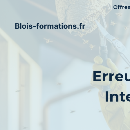
Aller
Offre
au
contenu
Blois-formations.fr
Erre
Int