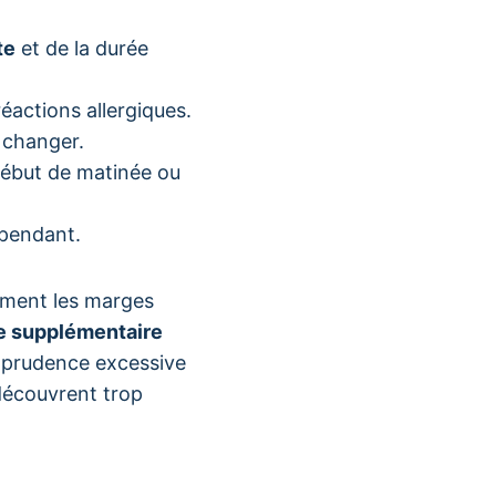
te
et de la durée
éactions allergiques.
 changer.
début de matinée ou
 pendant.
lement les marges
e supplémentaire
e prudence excessive
découvrent trop